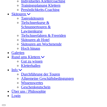
Individuelles Klettercoaching
Trainingsplanung Klettern
Persönlichkeits-Coaching
Skitouren
Tagesskitouren
Tiefschneekurse &
Schnuppertouren &
Lawinenkurse
Tiefschneefahren & Freeriden
Skitouren ab Hotel
Skitouren am Wochenende
Hoch hinaus
Galerien
Rund ums Klettern
Gut zu wissen
Kletterhallen
Info
Durchführung der Touren
Allgemeine Geschäftsbedingungen
Wissenswertes
Geschenkgutschein
Über uns / Philosophie
Login