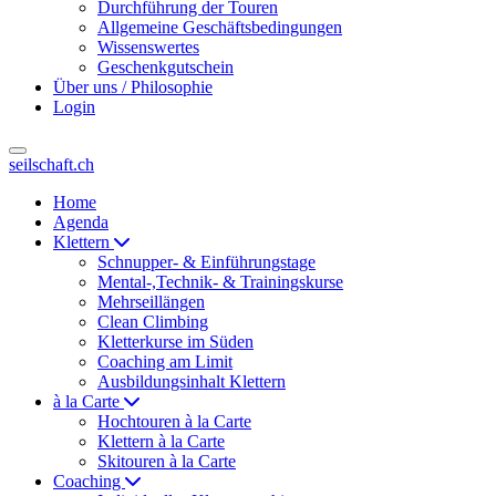
Durchführung der Touren
Allgemeine Geschäftsbedingungen
Wissenswertes
Geschenkgutschein
Über uns / Philosophie
Login
seilschaft.ch
Home
Agenda
Klettern
Schnupper- & Einführungstage
Mental-,Technik- & Trainingskurse
Mehrseillängen
Clean Climbing
Kletterkurse im Süden
Coaching am Limit
Ausbildungsinhalt Klettern
à la Carte
Hochtouren à la Carte
Klettern à la Carte
Skitouren à la Carte
Coaching