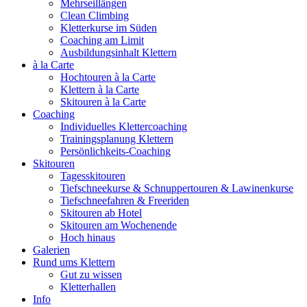
Mehrseillängen
Clean Climbing
Kletterkurse im Süden
Coaching am Limit
Ausbildungsinhalt Klettern
à la Carte
Hochtouren à la Carte
Klettern à la Carte
Skitouren à la Carte
Coaching
Individuelles Klettercoaching
Trainingsplanung Klettern
Persönlichkeits-Coaching
Skitouren
Tagesskitouren
Tiefschneekurse & Schnuppertouren & Lawinenkurse
Tiefschneefahren & Freeriden
Skitouren ab Hotel
Skitouren am Wochenende
Hoch hinaus
Galerien
Rund ums Klettern
Gut zu wissen
Kletterhallen
Info