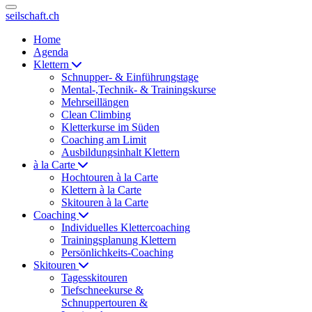
seilschaft.ch
Home
Agenda
Klettern
Schnupper- & Einführungstage
Mental-,Technik- & Trainingskurse
Mehrseillängen
Clean Climbing
Kletterkurse im Süden
Coaching am Limit
Ausbildungsinhalt Klettern
à la Carte
Hochtouren à la Carte
Klettern à la Carte
Skitouren à la Carte
Coaching
Individuelles Klettercoaching
Trainingsplanung Klettern
Persönlichkeits-Coaching
Skitouren
Tagesskitouren
Tiefschneekurse &
Schnuppertouren &