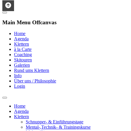
Main Menu Offcanvas
Home
Agenda
Klettern
à la Carte
Coaching
Skitouren
Galerien
Rund ums Klettern
Info
Über uns / Philosophie
Login
Home
Agenda
Klettern
Schnupper- & Einführungstage
Mental-,Technik- & Trainingskurse