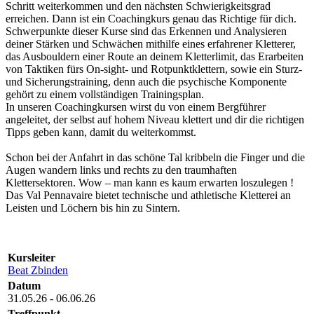
Schritt weiterkommen und den nächsten Schwierigkeitsgrad
erreichen. Dann ist ein Coachingkurs genau das Richtige für dich.
Schwerpunkte dieser Kurse sind das Erkennen und Analysieren
deiner Stärken und Schwächen mithilfe eines erfahrener Kletterer,
das Ausbouldern einer Route an deinem Kletterlimit, das Erarbeiten
von Taktiken fürs On-sight- und Rotpunktklettern, sowie ein Sturz-
und Sicherungstraining, denn auch die psychische Komponente
gehört zu einem vollständigen Trainingsplan.
In unseren Coachingkursen wirst du von einem Bergführer
angeleitet, der selbst auf hohem Niveau klettert und dir die richtigen
Tipps geben kann, damit du weiterkommst.
Schon bei der Anfahrt in das schöne Tal kribbeln die Finger und die
Augen wandern links und rechts zu den traumhaften
Klettersektoren. Wow – man kann es kaum erwarten loszulegen !
Das Val Pennavaire bietet technische und athletische Kletterei an
Leisten und Löchern bis hin zu Sintern.
Kursleiter
Beat Zbinden
Datum
31.05.26 - 06.06.26
Treffpunkt