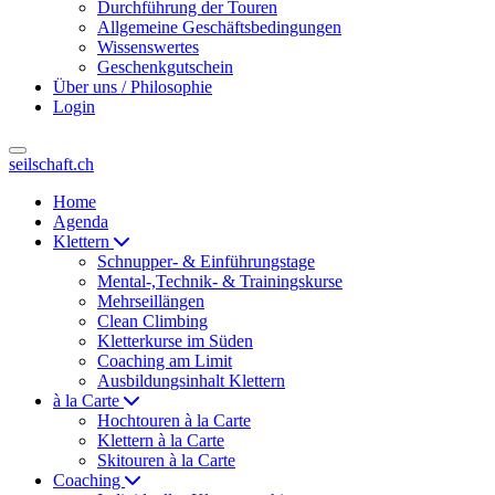
Durchführung der Touren
Allgemeine Geschäftsbedingungen
Wissenswertes
Geschenkgutschein
Über uns / Philosophie
Login
seilschaft.ch
Home
Agenda
Klettern
Schnupper- & Einführungstage
Mental-,Technik- & Trainingskurse
Mehrseillängen
Clean Climbing
Kletterkurse im Süden
Coaching am Limit
Ausbildungsinhalt Klettern
à la Carte
Hochtouren à la Carte
Klettern à la Carte
Skitouren à la Carte
Coaching