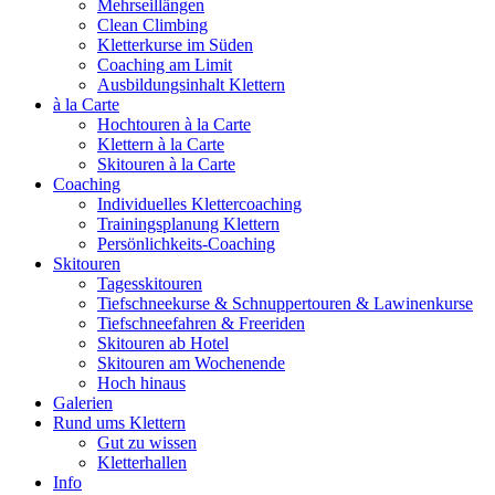
Mehrseillängen
Clean Climbing
Kletterkurse im Süden
Coaching am Limit
Ausbildungsinhalt Klettern
à la Carte
Hochtouren à la Carte
Klettern à la Carte
Skitouren à la Carte
Coaching
Individuelles Klettercoaching
Trainingsplanung Klettern
Persönlichkeits-Coaching
Skitouren
Tagesskitouren
Tiefschneekurse & Schnuppertouren & Lawinenkurse
Tiefschneefahren & Freeriden
Skitouren ab Hotel
Skitouren am Wochenende
Hoch hinaus
Galerien
Rund ums Klettern
Gut zu wissen
Kletterhallen
Info