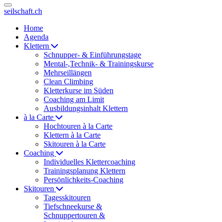
seilschaft.ch
Home
Agenda
Klettern
Schnupper- & Einführungstage
Mental-,Technik- & Trainingskurse
Mehrseillängen
Clean Climbing
Kletterkurse im Süden
Coaching am Limit
Ausbildungsinhalt Klettern
à la Carte
Hochtouren à la Carte
Klettern à la Carte
Skitouren à la Carte
Coaching
Individuelles Klettercoaching
Trainingsplanung Klettern
Persönlichkeits-Coaching
Skitouren
Tagesskitouren
Tiefschneekurse &
Schnuppertouren &