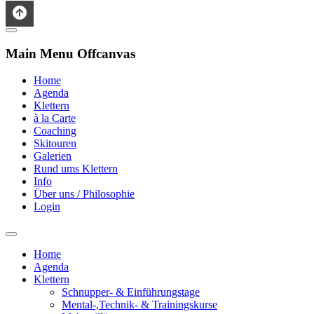
Main Menu Offcanvas
Home
Agenda
Klettern
à la Carte
Coaching
Skitouren
Galerien
Rund ums Klettern
Info
Über uns / Philosophie
Login
Home
Agenda
Klettern
Schnupper- & Einführungstage
Mental-,Technik- & Trainingskurse