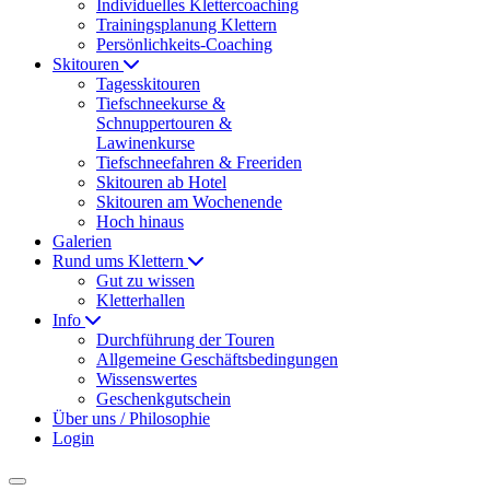
Individuelles Klettercoaching
Trainingsplanung Klettern
Persönlichkeits-Coaching
Skitouren
Tagesskitouren
Tiefschneekurse &
Schnuppertouren &
Lawinenkurse
Tiefschneefahren & Freeriden
Skitouren ab Hotel
Skitouren am Wochenende
Hoch hinaus
Galerien
Rund ums Klettern
Gut zu wissen
Kletterhallen
Info
Durchführung der Touren
Allgemeine Geschäftsbedingungen
Wissenswertes
Geschenkgutschein
Über uns / Philosophie
Login